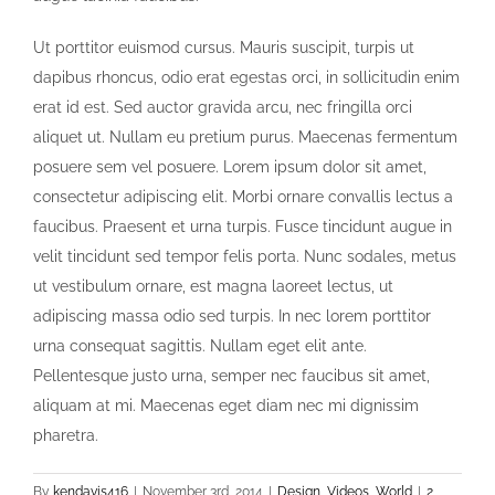
Ut porttitor euismod cursus. Mauris suscipit, turpis ut
dapibus rhoncus, odio erat egestas orci, in sollicitudin enim
erat id est. Sed auctor gravida arcu, nec fringilla orci
aliquet ut. Nullam eu pretium purus. Maecenas fermentum
posuere sem vel posuere. Lorem ipsum dolor sit amet,
consectetur adipiscing elit. Morbi ornare convallis lectus a
faucibus. Praesent et urna turpis. Fusce tincidunt augue in
velit tincidunt sed tempor felis porta. Nunc sodales, metus
ut vestibulum ornare, est magna laoreet lectus, ut
adipiscing massa odio sed turpis. In nec lorem porttitor
urna consequat sagittis. Nullam eget elit ante.
Pellentesque justo urna, semper nec faucibus sit amet,
aliquam at mi. Maecenas eget diam nec mi dignissim
pharetra.
By
kendavis416
|
November 3rd, 2014
|
Design
,
Videos
,
World
|
2