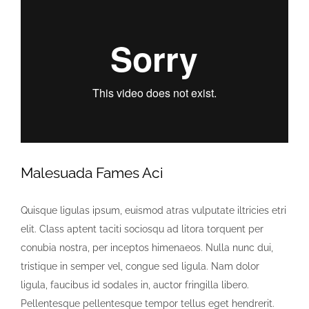
Malesuada Fames Aci
Quisque ligulas ipsum, euismod atras vulputate iltricies etri
elit. Class aptent taciti sociosqu ad litora torquent per
conubia nostra, per inceptos himenaeos. Nulla nunc dui,
tristique in semper vel, congue sed ligula. Nam dolor
ligula, faucibus id sodales in, auctor fringilla libero.
Pellentesque pellentesque tempor tellus eget hendrerit.