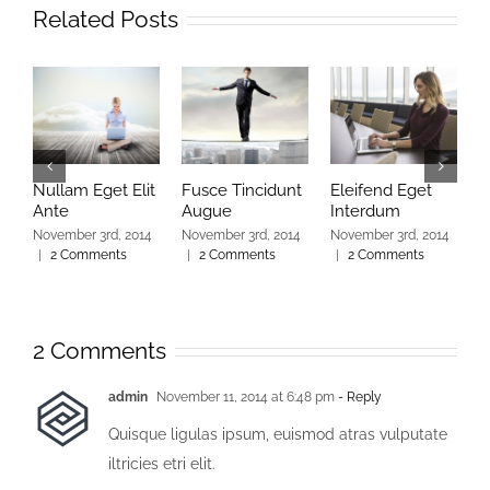
Related Posts
Nullam Eget Elit
Fusce Tincidunt
Eleifend Eget
C
Ante
Augue
Interdum
I
November 3rd, 2014
November 3rd, 2014
November 3rd, 2014
N
|
2 Comments
|
2 Comments
|
2 Comments
|
2 Comments
admin
November 11, 2014 at 6:48 pm
- Reply
Quisque ligulas ipsum, euismod atras vulputate
iltricies etri elit.