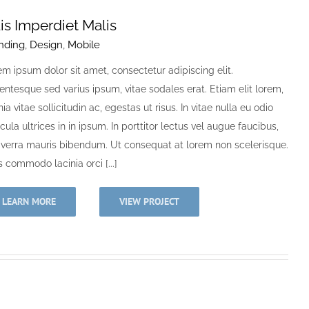
is Imperdiet Malis
nding
,
Design
,
Mobile
m ipsum dolor sit amet, consectetur adipiscing elit.
entesque sed varius ipsum, vitae sodales erat. Etiam elit lorem,
nia vitae sollicitudin ac, egestas ut risus. In vitae nulla eu odio
cula ultrices in in ipsum. In porttitor lectus vel augue faucibus,
viverra mauris bibendum. Ut consequat at lorem non scelerisque.
 commodo lacinia orci [...]
LEARN MORE
VIEW PROJECT