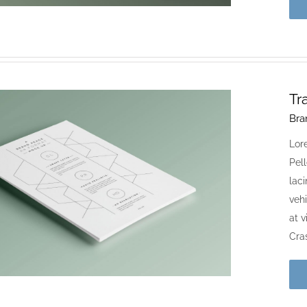
Tr
Bra
Lore
Pell
laci
vehi
at 
Cras