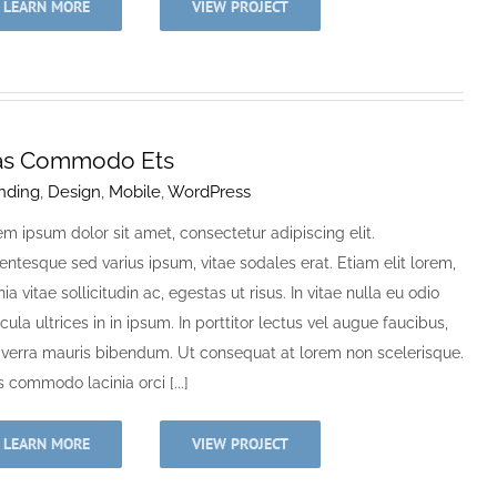
LEARN MORE
VIEW PROJECT
as Commodo Ets
nding
,
Design
,
Mobile
,
WordPress
m ipsum dolor sit amet, consectetur adipiscing elit.
entesque sed varius ipsum, vitae sodales erat. Etiam elit lorem,
nia vitae sollicitudin ac, egestas ut risus. In vitae nulla eu odio
cula ultrices in in ipsum. In porttitor lectus vel augue faucibus,
viverra mauris bibendum. Ut consequat at lorem non scelerisque.
 commodo lacinia orci [...]
LEARN MORE
VIEW PROJECT