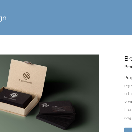
gn
Br
Bra
Proj
ege
ult
ven
lit
sagi