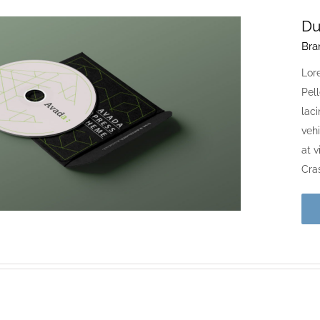
Du
Bra
Lore
Pell
laci
vehi
at 
Cras