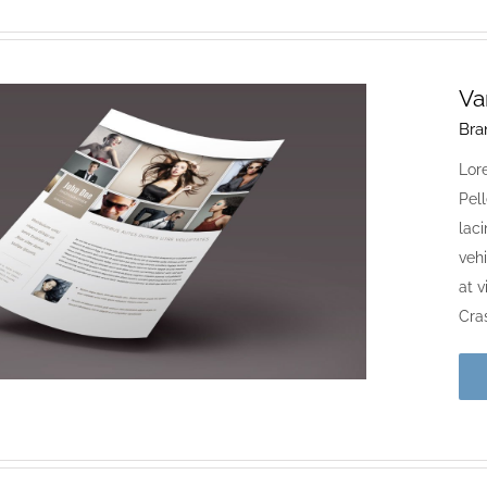
Va
Bra
Lore
Pell
laci
vehi
at 
Cras