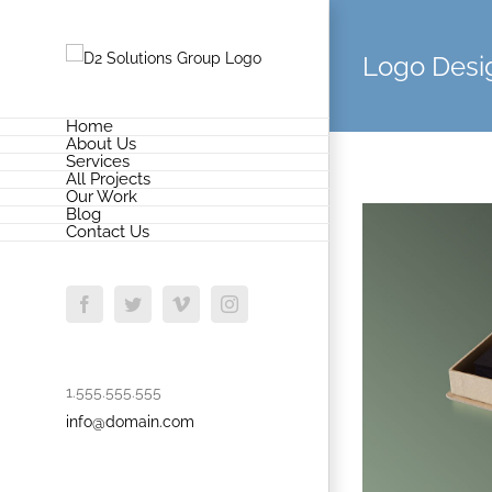
Skip
to
Logo Desi
content
Home
About Us
Services
All Projects
Our Work
Blog
Contact Us
Facebook
Twitter
Vimeo
Instagram
1.555.555.555
info@domain.com