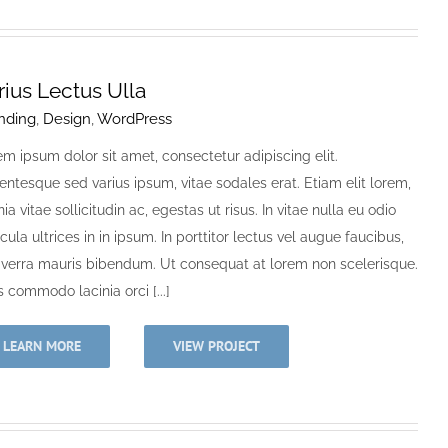
rius Lectus Ulla
nding
,
Design
,
WordPress
m ipsum dolor sit amet, consectetur adipiscing elit.
entesque sed varius ipsum, vitae sodales erat. Etiam elit lorem,
nia vitae sollicitudin ac, egestas ut risus. In vitae nulla eu odio
cula ultrices in in ipsum. In porttitor lectus vel augue faucibus,
viverra mauris bibendum. Ut consequat at lorem non scelerisque.
 commodo lacinia orci [...]
LEARN MORE
VIEW PROJECT