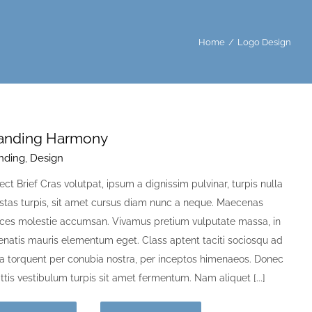
Home
/
Logo Design
anding Harmony
nding
,
Design
ect Brief Cras volutpat, ipsum a dignissim pulvinar, turpis nulla
stas turpis, sit amet cursus diam nunc a neque. Maecenas
rices molestie accumsan. Vivamus pretium vulputate massa, in
enatis mauris elementum eget. Class aptent taciti sociosqu ad
ora torquent per conubia nostra, per inceptos himenaeos. Donec
ttis vestibulum turpis sit amet fermentum. Nam aliquet [...]