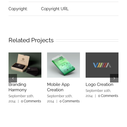
Copyright:
Copyright URL
Related Projects
Branding
Mobile App
Logo Creation
P
Harmony
Creation
O
September 10th,
2014
|
0 Comments
September 10th,
September 10th,
S
2014
|
0 Comments
2014
|
0 Comments
2